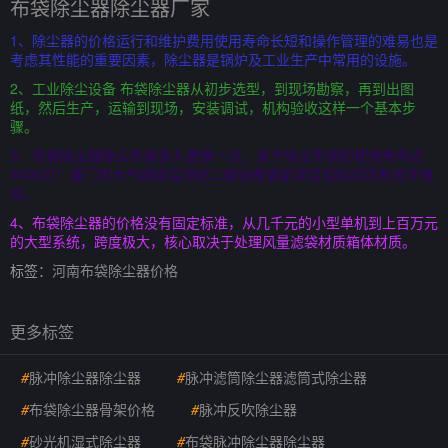
布袋除尘器除尘器厂家
1、除尘器的价格运行和维护费用使用寿命长短和操作管理的难易也是
考虑其性能的重要因素，除尘器是锅炉及工业生产中常用的设施。
2、工业除尘设备 布袋除尘器从初步选型，到现场勘察，再到出图
纸，然后生产，运输到现场，安装调试，机构验收这样一个基本步
骤。
3、布袋除尘器除尘布袋多久更换一次，关于除尘布袋的使用寿命近
3000万！厦门市大气超级监测站二期设备更新项目招标四项有关环境
空。
4、布袋除尘器的价格没有固定标准，从几千元的小型单机到上百万元
的大型系统，跨度极大，核心取决于处理风量滤袋材质箱体材质。
标签：
河南布袋除尘器价格
更多标签
#
脉冲除尘器除尘器
#
脉冲滤筒除尘器滤筒式除尘器
#
布袋除尘器骨架价格
#
脉冲反吹除尘器
#
砂光机湿式除尘器
#
布袋脉冲除尘器除尘器