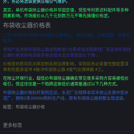
外，务必将滤袋更换压缩空气维护。
其实，单机布袋除尘器价格并非固定值，受型号材质滤料配件等多种
因素影响，市场报价从几千元到数万元不等先搞懂价格逻。
布袋收尘器价格表
二手384袋460袋脉冲布袋除尘器转让，成色如图，价格便宜，需要的
联系。
求购产品求购布袋除尘器求购数量1台需求描述需要找厂家咨询布袋除
尘器价格求购电话联系电话请点击文章底部左下角“。
价格受材质风机功率控制系统运费影响，采购前务必索要完整配置清
单和性能承诺书 #脉冲布袋除尘器 #废气处理神器 #工。
在除尘环保行业，超低价布袋除尘器确实常见很多采购方容易被低价
吸引，但这往往是一个陷阱这些低价通常是通过以下几种方式。
布袋除尘器价格标杆案例见证，水泥厂合规降本双丰收山东某中型水
泥厂，拥有2条3000td熟料生产线，原有布袋除尘器频繁出现滤袋。
标签：
布袋收尘器价格
更多标签