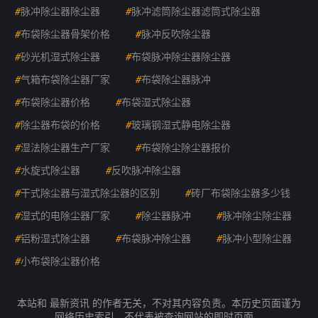
#
脉冲除尘器除尘器
#
脉冲滤筒除尘器滤筒式除尘器
#
布袋除尘器骨架价格
#
脉冲反吹除尘器
#
砂光机湿式除尘器
#
布袋脉冲除尘器除尘器
#
气箱布袋除尘器厂家
#
布袋除尘器脉冲
#
布袋除尘器价格
#
布袋湿式除尘器
#
除尘器布袋的价格
#
玻璃钢湿式静电除尘器
#
湿法除尘器生产厂家
#
布袋除尘除尘器报价
#
水旋式除尘器
#
反吹脉冲除尘器
#
干式除尘器与湿式除尘器的区别
#
砖厂布袋除尘器多少钱
#
湿式的电除尘器厂家
#
除尘器脉冲
#
脉冲除尘除尘器
#
铝粉湿式除尘器
#
布袋脉冲除尘器
#
脉冲小型除尘器
#
小布袋除尘器价格
本站和 最新资讯 的作者无关，不对其内容负责。本历史页面谨为
网络历史索引，不代表被查询网站的即时页面。