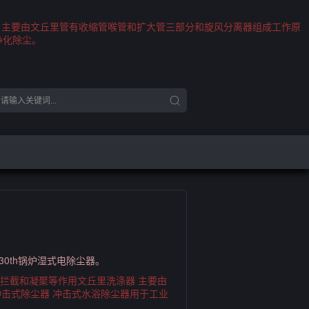
 主要由文丘里管有收缩管喉管和扩大管三部分和旋风分离器组成工作原
净化除尘。
0th锅炉湿式电除尘器。
拦截和凝聚等作用文丘里洗涤器 主要由
击式除尘器 冲击式水浴除尘器用于工业