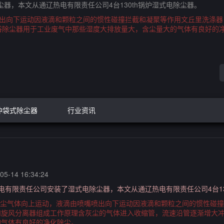
器，本文从通辽热电有限责任公司4台130th锅炉湿式电除尘器。
喷出向下运动因液滴和颗粒之间的惯性碰撞拦截和凝聚等作用文丘里洗涤器
浴除尘器用于工业废气中那些湿度大排放量大，含尘量大的气体有良好的
冲袋式除尘器
行业资讯
5-14 16:34:24
电有限责任公司安装了湿式电除尘器，本文从通辽热电有限责任公司4台13
含尘气体向上运动，液滴由喷嘴喷出向下运动因液滴和颗粒之间的惯性碰撞
旋风分离器组成工作原理含灰尘的气体进入收缩管，流速沿管逐渐增大冲
的气体有良好的净化除尘。