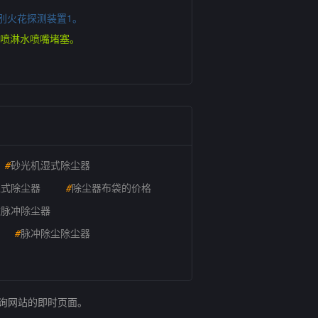
别火花探测装置1。
水喷淋水喷嘴堵塞。
#
砂光机湿式除尘器
湿式除尘器
#
除尘器布袋的价格
吹脉冲除尘器
#
脉冲除尘除尘器
查询网站的即时页面。