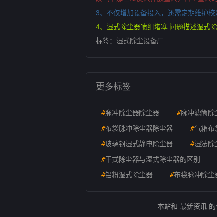
3、不仅增加设备投入，还需定期维护校
4、湿式除尘器喷组堵塞 问题描述湿式
标签：
湿式除尘设备厂
更多标签
#
脉冲除尘器除尘器
#
脉冲滤筒除
#
布袋脉冲除尘器除尘器
#
气箱布
#
玻璃钢湿式静电除尘器
#
湿法除
#
干式除尘器与湿式除尘器的区别
#
铝粉湿式除尘器
#
布袋脉冲除尘
本站和 最新资讯 