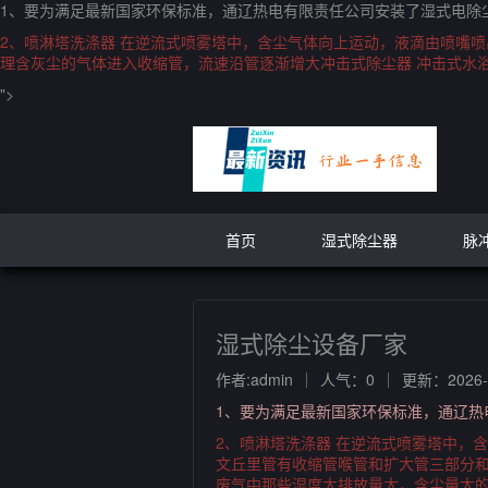
1、要为满足最新国家环保标准，通辽热电有限责任公司安装了湿式电除尘
2、喷淋塔洗涤器 在逆流式喷雾塔中，含尘气体向上运动，液滴由喷嘴
理含灰尘的气体进入收缩管，流速沿管逐渐增大冲击式除尘器 冲击式水
">
首页
湿式除尘器
脉
湿式除尘设备厂家
作者:admin
人气：0
更新：2026-0
1、要为满足最新国家环保标准，通辽热
2、喷淋塔洗涤器 在逆流式喷雾塔中，
文丘里管有收缩管喉管和扩大管三部分和
废气中那些湿度大排放量大，含尘量大