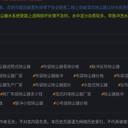
准，否则可能因装置失效埋下安全隐患二核心突破湿式除尘器让砂光机告
除尘器水系统管路上滤网损坏处理不及时，水中泥沙杂质较多，导致冲洗
尘器滤筒式除尘器
#
布袋除尘器骨架价格
#
脉冲反吹除尘器
袋除尘器厂家
#
布袋除尘器脉冲
#
布袋除尘器价格
#
布袋
尘器生产厂家
#
布袋除尘除尘器报价
#
水旋式除尘器
#
反
#
砖厂布袋除尘器多少钱
#
湿式的电除尘器厂家
#
除尘器脉冲
器
#
脉冲小型除尘器
#
小布袋除尘器价格
的作者无关，不对其内容负责。本历史页面谨为网络历史索引，不代表被