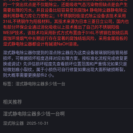
的一个突出优点是不仅能除尘，还能吸收气态污染物但缺点是会产生
需要处理的污水，并且设备比较容易受到腐蚀4 静电除尘器静电除尘
器利用静电力库仑力使粉尘；1不锈钢阳极湿式除尘设备该技术采用
316L不锈钢作为阳极材料，其技术来源为日本三菱日立公司，国内也
有部分环保企业通过消化吸收以上技术推出了自己的不锈钢阳极
WESP技术，该技术均采用卧式方式布置由于316L不锈钢在脱硫后高
腐蚀环境烟气中长期运行存在显著的腐蚀结垢风险，采用金属极板的
湿式静电除尘器都设计有碱液NaOH溶液。
湿式静电除尘器你提到的湿点除尘器应为这类设备玻璃钢阳极管局部
损坏，可根据损坏程度选择对应处理方案，按标准化流程完成修复更
换或调试1 先评估损坏程度先查看损坏位置范围和严重情况如果只是
轻微划痕小裂纹，属于小损伤可自行修复如果出现大面积破损断裂，
则大概率需要更换部件2 小。
标签：
湿式静电除尘器多少钱一台
相关推荐
湿式静电除尘器多少钱一台啊
湿式除尘器
2025-10-31