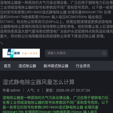
湿电除尘器是一种高效的大气污染治理设备，广泛应用于钢铁电力石化等
工业领域湿电除尘器的型号和参数因不同厂家和型号而异，以下是一些常
见的型号和参数LW519600湿式静电除尘器 处理风量9600m#179h 处理
面积200m#178绝缘距离150mm 输入电压AC380V50Hz 输出电压
DC70kV；特点除尘效率高可达99%以上，但需定期清理或更换滤袋电除
尘器静电除尘原理利用高压电场使粉尘颗粒带电，吸附到集尘板上后清除
适用场景高温大烟气量场景如燃煤电厂冶金炉水泥窑尾特点耐高温处理风
量大，但对粉尘比电阻敏感如高硫煤粉尘效率下降湿式除尘器 原理。
">
首页
湿式除尘器
脉冲袋式除尘器
行业资讯
湿式静电除尘器风量怎么计算
作者:admin
人气：0
更新：2026-05-27 20:37:24
湿电除尘器是一种高效的大气污染治理设备，广泛应用于钢铁电力石
化等工业领域湿电除尘器的型号和参数因不同厂家和型号而异，以下
是一些常见的型号和参数LW519600湿式静电除尘器 处理风量
9600m#179h 处理面积200m#178绝缘距离150mm 输入电压