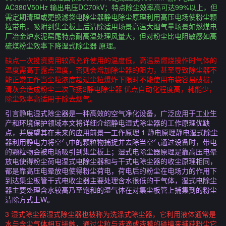
AC380V50Hz 输出电压DC70kV；特点除尘效率高可达99%以上，但
需定期清理或更换滤袋电除尘器静电除尘原理利用高压电场使粉尘颗
粒带电，吸附到集尘板上后清除适用场景高温大烟气量场景如燃煤电
厂冶金炉水泥窑尾特点耐高温处理风量大，但对粉尘比电阻敏感如高
硫煤粉尘效率下降湿式除尘器 原理。
缺点一次投资费用较高允许使用的温度低，高温易燃烧操作时气体的
温度需高于露点温度，否则会增加除尘器的阻力，甚至导致除尘器不
能正常工作当尘粒浓度超过尘粒爆炸下限时不能使用布袋容易破损，
清灰会造成粉尘二次飞扬2静电除尘器 优点自动化程度高，耗能少，
除尘效率高适用于除去烟气。
引言静电湿式除尘器是一种高效的空气净化设备，广泛应用于工业生
产和环境保护领域本文将详细介绍静电湿式除尘器的工作原理优缺
点，并展望其在未来的应用前景一工作原理 1 静电原理静电湿式除尘
器利用静电力将空气中的颗粒物捕捉并去除当空气通过设备时，带电
的颗粒物会被电场吸引到集尘板上；湿式电除尘器原理是靠高压电晕
放电使得粉尘荷电湿式电除尘器和与干式电除尘器的收尘原理相同，
都是靠高压电晕放电使得粉尘荷电，荷电后的粉尘在电场力的作用下
到达集尘板管干式电收尘器主要处理含水很低的干气体，湿式电除尘
器主要处理含水较高乃至饱和的湿气体在对集尘板管上捕集到的粉尘
清除方式上W。
3 湿式除尘器湿式除尘器也被称为洗涤式除尘器，它利用液体通常是
水与含尘气体相互接触，通过尘粒与液滴或液膜的碰撞来捕获粉尘它